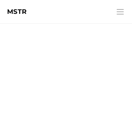
MSTR
Dienst
Product Development
Sector
Bouw en Vastgoed
Bedrijf
Van Wijnen