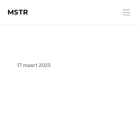
MSTR
17 maart 2025
O1/O3-mini
vs
GPT-4o:
Wanneer
kies
je
welk
taalmodel?
Denise van der Burgt