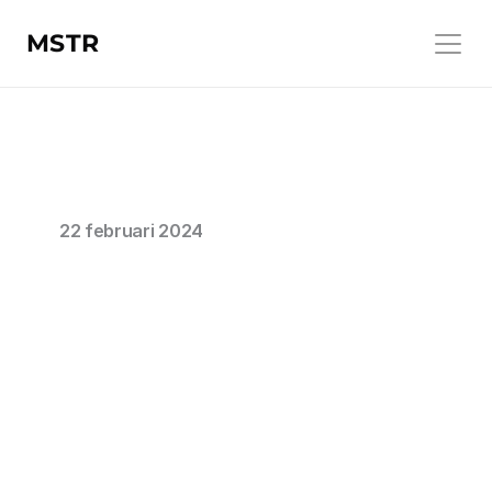
MSTR
22 februari 2024
Data
veiligheid
&
AI:
Bescherm
je
bedrijf
met
de
juiste
tools
Silas Muiderman
Co-founder